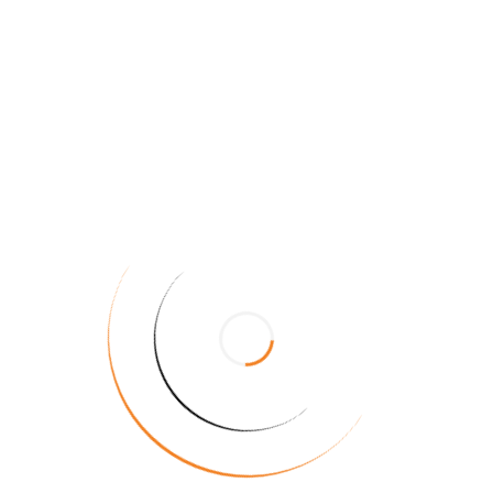
aynı anda video izliyor, telefonlar Wi-Fi'ye
bağlı ama...
147
3 min read
Okumaya Devam Et
technology
Super Admin
02 Jul, 2026
Ev için fiber internet paketi