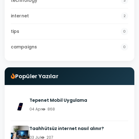
technology
3
internet
2
tips
0
campaigns
0
Popüler Yazılar
Tepenet Mobil Uygulama
04 Apr
868
Taahhütsüz internet nasıl alınır?
03 Jul
207