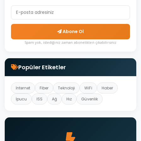
Abone Ol
Spam yok, istediğiniz zaman abonelikten çıkabilirsiniz
Popüler Etiketler
İnternet
Fiber
Teknoloji
WiFi
Haber
İpucu
ISS
Ağ
Hız
Güvenlik